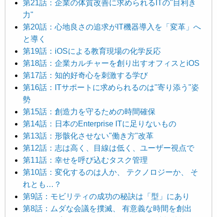
第21話：企業の体質改善に求められるITの"目利き
力"
第20話：心地良さの追求がIT機器導入を「変革」へ
と導く
第19話：iOSによる教育現場の化学反応
第18話：企業カルチャーを創り出すオフィスとiOS
第17話：知的好奇心を刺激する学び
第16話：ITサポートに求められるのは"寄り添う"姿
勢
第15話：創造力を守るための時間確保
第14話：日本のEnterprise ITに足りないもの
第13話：形骸化させない"働き方"改革
第12話：志は高く、目線は低く、ユーザー視点で
第11話：幸せを呼び込むタスク管理
第10話：変化するのは人か、 テクノロジーか、 そ
れとも…？
第9話：モビリティの成功の秘訣は「型」にあり
第8話：ムダな会議を撲滅、 有意義な時間を創出