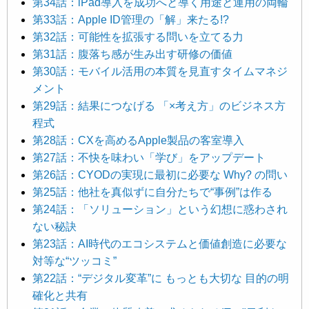
第34話：iPad導入を成功へと導く用途と運用の両輪
第33話：Apple ID管理の「解」来たる!?
第32話：可能性を拡張する問いを立てる力
第31話：腹落ち感が生み出す研修の価値
第30話：モバイル活用の本質を見直すタイムマネジ
メント
第29話：結果につなげる 「×考え方」のビジネス方
程式
第28話：CXを高めるApple製品の客室導入
第27話：不快を味わい「学び」をアップデート
第26話：CYODの実現に最初に必要な Why? の問い
第25話：他社を真似ずに自分たちで“事例”は作る
第24話：「ソリューション」という幻想に惑わされ
ない秘訣
第23話：AI時代のエコシステムと価値創造に必要な
対等な“ツッコミ”
第22話：“デジタル変革”に もっとも大切な 目的の明
確化と共有