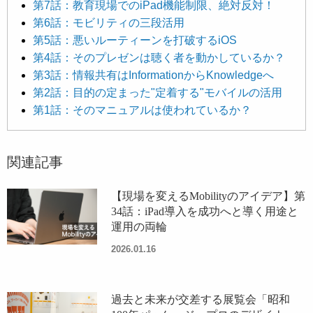
第7話：教育現場でのiPad機能制限、絶対反対！
第6話：モビリティの三段活用
第5話：悪いルーティーンを打破するiOS
第4話：そのプレゼンは聴く者を動かしているか？
第3話：情報共有はInformationからKnowledgeへ
第2話：目的の定まった"定着する"モバイルの活用
第1話：そのマニュアルは使われているか？
関連記事
【現場を変えるMobilityのアイデア】第
34話：iPad導入を成功へと導く用途と
運用の両輪
2026.01.16
過去と未来が交差する展覧会「昭和