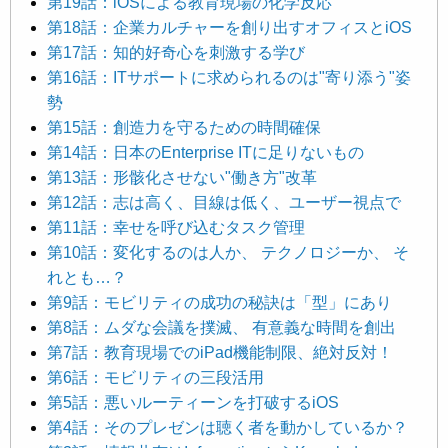
第19話：iOSによる教育現場の化学反応
第18話：企業カルチャーを創り出すオフィスとiOS
第17話：知的好奇心を刺激する学び
第16話：ITサポートに求められるのは"寄り添う"姿
勢
第15話：創造力を守るための時間確保
第14話：日本のEnterprise ITに足りないもの
第13話：形骸化させない"働き方"改革
第12話：志は高く、目線は低く、ユーザー視点で
第11話：幸せを呼び込むタスク管理
第10話：変化するのは人か、 テクノロジーか、 そ
れとも…？
第9話：モビリティの成功の秘訣は「型」にあり
第8話：ムダな会議を撲滅、 有意義な時間を創出
第7話：教育現場でのiPad機能制限、絶対反対！
第6話：モビリティの三段活用
第5話：悪いルーティーンを打破するiOS
第4話：そのプレゼンは聴く者を動かしているか？