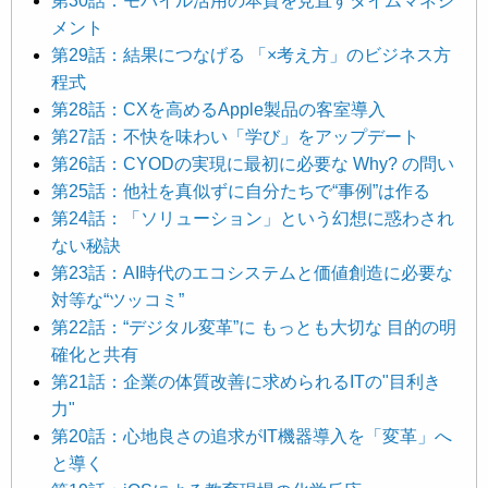
第30話：モバイル活用の本質を見直すタイムマネジ
メント
第29話：結果につなげる 「×考え方」のビジネス方
程式
第28話：CXを高めるApple製品の客室導入
第27話：不快を味わい「学び」をアップデート
第26話：CYODの実現に最初に必要な Why? の問い
第25話：他社を真似ずに自分たちで“事例”は作る
第24話：「ソリューション」という幻想に惑わされ
ない秘訣
第23話：AI時代のエコシステムと価値創造に必要な
対等な“ツッコミ”
第22話：“デジタル変革”に もっとも大切な 目的の明
確化と共有
第21話：企業の体質改善に求められるITの"目利き
力"
第20話：心地良さの追求がIT機器導入を「変革」へ
と導く