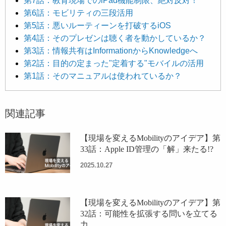
第7話：教育現場でのiPad機能制限、絶対反対！
第6話：モビリティの三段活用
第5話：悪いルーティーンを打破するiOS
第4話：そのプレゼンは聴く者を動かしているか？
第3話：情報共有はInformationからKnowledgeへ
第2話：目的の定まった"定着する"モバイルの活用
第1話：そのマニュアルは使われているか？
関連記事
【現場を変えるMobilityのアイデア】第
33話：Apple ID管理の「解」来たる!?
2025.10.27
【現場を変えるMobilityのアイデア】第
32話：可能性を拡張する問いを立てる
力