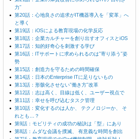
力"
第20話：心地良さの追求がIT機器導入を「変革」へ
と導く
第19話：iOSによる教育現場の化学反応
第18話：企業カルチャーを創り出すオフィスとiOS
第17話：知的好奇心を刺激する学び
第16話：ITサポートに求められるのは"寄り添う"姿
勢
第15話：創造力を守るための時間確保
第14話：日本のEnterprise ITに足りないもの
第13話：形骸化させない"働き方"改革
第12話：志は高く、目線は低く、ユーザー視点で
第11話：幸せを呼び込むタスク管理
第10話：変化するのは人か、 テクノロジーか、 そ
れとも…？
第9話：モビリティの成功の秘訣は「型」にあり
第8話：ムダな会議を撲滅、 有意義な時間を創出