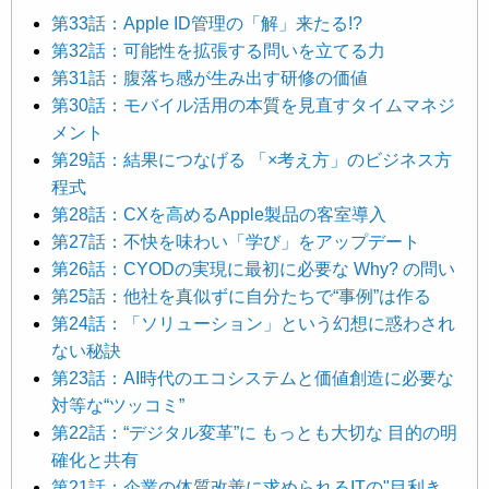
第33話：Apple ID管理の「解」来たる!?
第32話：可能性を拡張する問いを立てる力
第31話：腹落ち感が生み出す研修の価値
第30話：モバイル活用の本質を見直すタイムマネジ
メント
第29話：結果につなげる 「×考え方」のビジネス方
程式
第28話：CXを高めるApple製品の客室導入
第27話：不快を味わい「学び」をアップデート
第26話：CYODの実現に最初に必要な Why? の問い
第25話：他社を真似ずに自分たちで“事例”は作る
第24話：「ソリューション」という幻想に惑わされ
ない秘訣
第23話：AI時代のエコシステムと価値創造に必要な
対等な“ツッコミ”
第22話：“デジタル変革”に もっとも大切な 目的の明
確化と共有
第21話：企業の体質改善に求められるITの"目利き