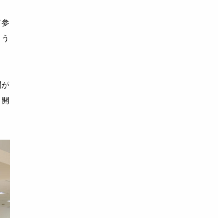
て参
よう
問が
、開