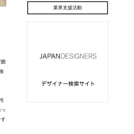
業界支援活動
雰囲
衝
性
語っ
チす