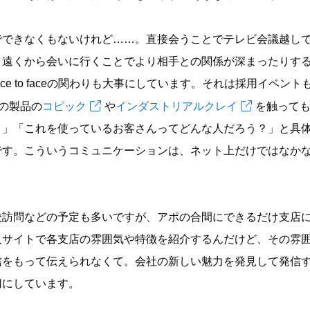
でできなくもないけれど……。直接会うことでテレビ会議越し
、遠くから会いに行くことでより相手との関係が深まったりす
e to faceの関わりも大事にしています。それは採用イベント
プの製品の
コピック
や
インダストリアルクレイ
を触って
？」「これを使っているお客さんってどんな人だろう？」と具
です。こういうコミュニケーションは、ネット上だけではなか
校訪問などの予定も多いですが、アポの合間にできるだけ支店
人サイトで各支店の雰囲気や特徴を紹介するんだけど、その雰
信をもって伝えられなくて。会社の新しい魅力を発見して発信
切にしています。