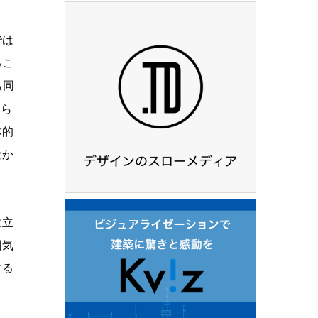
では
るこ
も同
もら
体的
なか
に立
囲気
する