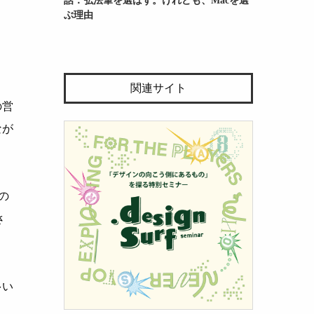
ぶ理由
関連サイト
の営
なが
の
さ
多い
。