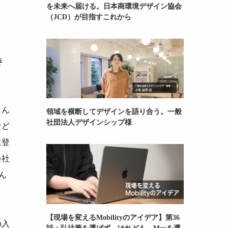
を未来へ届ける。日本商環境デザイン協会
（JCD）が目指すこれから
き
さん
領域を横断してデザインを語り合う。一般
社団法人デザインシップ様
など
に登
会社
ん
【現場を変えるMobilityのアイデア】第36
の入
話：弘法筆を選ばず。けれども、Macを選