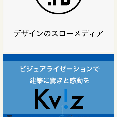
（design surf onlineについて）
カテゴリ
レポート
インタビュー
design surf seminar
Tooのワークスタイル
Tooグループ
リクルート
Tooグループのご案内
お問い合わせ：
dsurf-info@too.co.jp