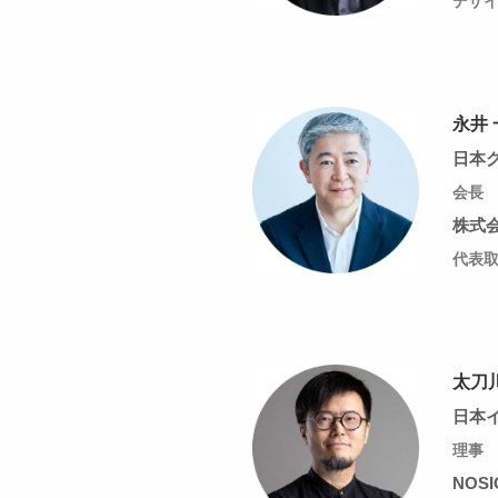
デザイ
永井 
日本
会長
株式会
代表
太刀
日本
理事
NOSI