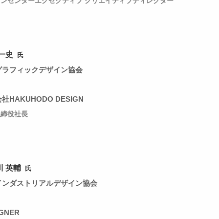
ンセンターエグゼクティブ クリエイティブディレクター
一史
氏
グラフィックデザイン協会
社HAKUHODO DESIGN
取締役社長
川 英輔
氏
インダストリアルデザイン協会
GNER