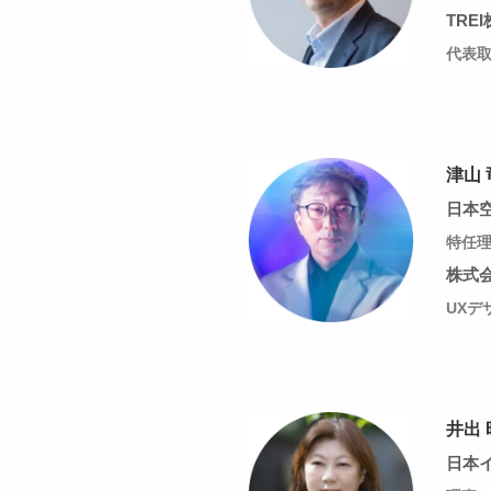
TRE
代表取
津山 
日本
特任
株式
UXデ
井出 
日本