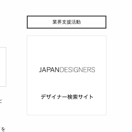
業界支援活動
）
と
ドを