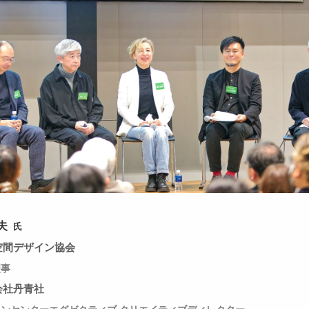
夫
氏
空間デザイン協会
理事
会社丹青社