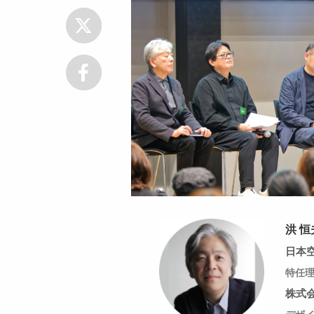
洪 恒
日本
特任
株式