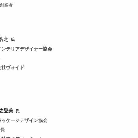
 創業者
浩之
氏
インテリアデザイナー協会
長
会社ヴォイド
 佐登美
氏
パッケージデザイン協会
事長