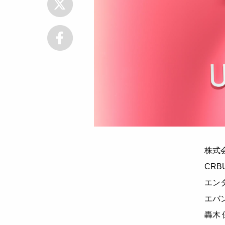
株式
CRB
エン
エバ
轟木