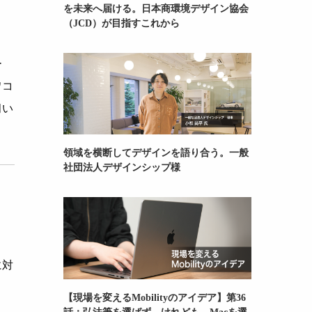
を未来へ届ける。日本商環境デザイン協会
（JCD）が目指すこれから
ー
ワコ
伺い
領域を横断してデザインを語り合う。一般
社団法人デザインシップ様
、
に対
【現場を変えるMobilityのアイデア】第36
話：弘法筆を選ばず。けれども、Macを選