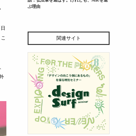
ぶ理由
い
「日
、こ
関連サイト
、
外