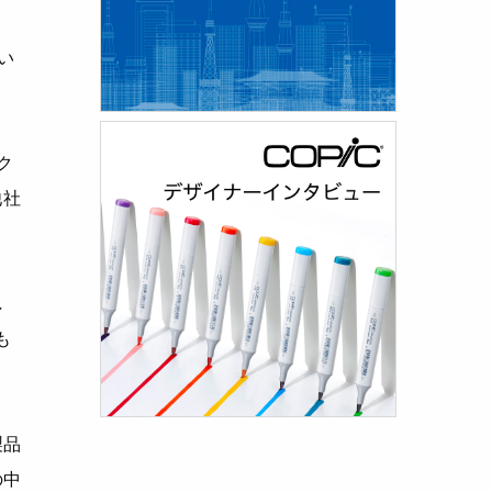
い
ク
他社
し
も
製品
の中