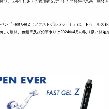
を持つ、世界中に多くの愛用者を持つドイツ発祥の文具・画材メ
ン『Fast Gel Z（ファストゲルゼット）』は、トゥールズ各
 Shopにて展開、色鉛筆及び鉛筆削りは2024年4月の取り扱い開始