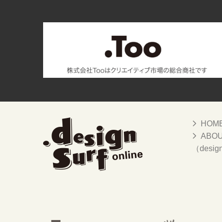
HOM
ABO
（desig