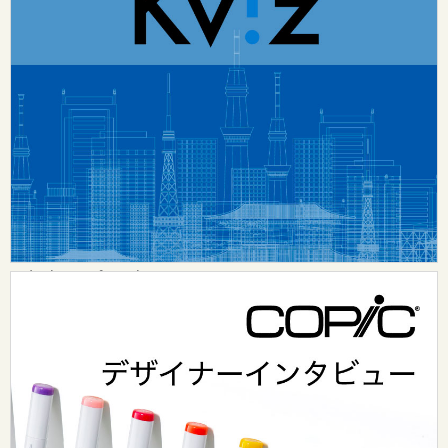
HOME
ABOUT
（design surf onlineについて）
カテゴリ
レポート
インタビュー
design surf seminar
Tooのワークスタイル
Tooグループ
リクルート
Tooグループのご案内